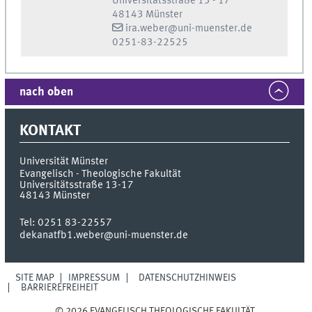
Universitätsstraße 13 - 17
48143 Münster
ira.weber@uni-muenster.de
0251-83-22525
nach oben
KONTAKT
Universität Münster
Evangelisch - Theologische Fakultät
Universitätsstraße 13-17
48143
Münster
Tel:
0251 83-22557
dekanatfb1.weber@uni-muenster.de
SITE MAP
IMPRESSUM
DATENSCHUTZHINWEIS
BARRIEREFREIHEIT
© 2026 EVANGELISCH THEOLOGISCHE FAKULTÄT