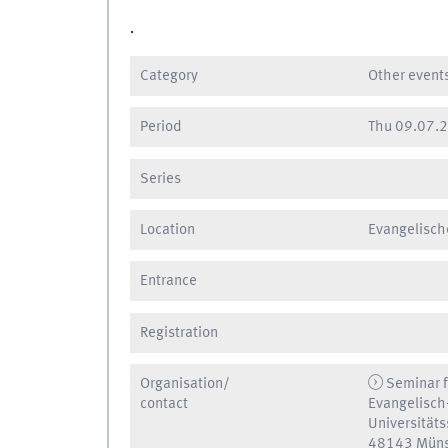
.
Category
Other event
Period
Thu
09.07.2
Series
Location
Evangelisch
Entrance
Registration
Organisation/
Seminar f
contact
Evangelisch
Universitäts
48143 Müns