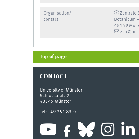
Organisation/
Zentrale 
contact
Botanicum –
48149 Müns
zsb@uni-
Top of page
CONTACT
University of Münster
Schlossplatz 2
48149
Münster
Tel:
+49 251 83-0