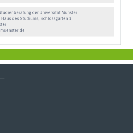
Studienberatung der Universität Münster
 Haus des Studiums, Schlossgarten 3
ter
muenster.de