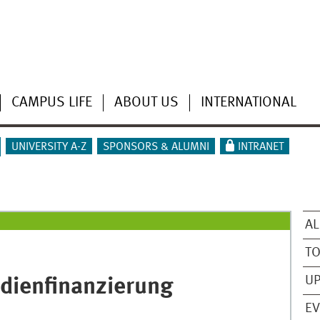
CAMPUS LIFE
ABOUT US
INTERNATIONAL
UNIVERSITY A-Z
SPONSORS & ALUMNI
INTRANET
AL
T
U
udienfinanzierung
EV