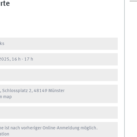
rte
lks
2025, 16 h
-
17 h
, Schlossplatz 2, 48149 Münster
on map
me ist nach vorheriger Online-Anmeldung möglich.
ation