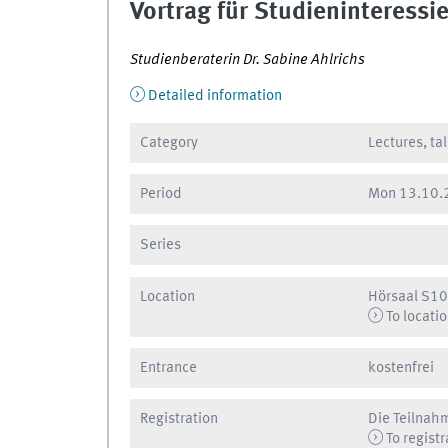
Vortrag für Studieninteressie
Studienberaterin Dr. Sabine Ahlrichs
Detailed information
Category
Lectures, ta
Period
Mon
13.10.
Series
Location
Hörsaal S10
To locati
Entrance
kostenfrei
Registration
Die Teilnah
To registr