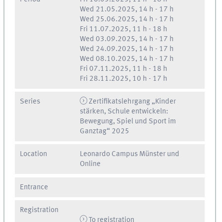
Wed
21.05.2025, 14 h
-
17 h
Wed
25.06.2025, 14 h
-
17 h
Fri
11.07.2025, 11 h
-
18 h
Wed
03.09.2025, 14 h
-
17 h
Wed
24.09.2025, 14 h
-
17 h
Wed
08.10.2025, 14 h
-
17 h
Fri
07.11.2025, 11 h
-
18 h
Fri
28.11.2025, 10 h
-
17 h
Series
Zertifikatslehrgang „Kinder
stärken, Schule entwickeln:
Bewegung, Spiel und Sport im
Ganztag“ 2025
Location
Leonardo Campus Münster und
Online
Entrance
Registration
To registration