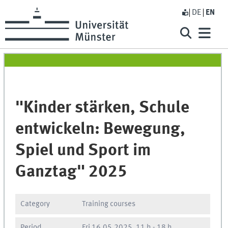
DE
EN
"Kinder stärken, Schule
entwickeln: Bewegung,
Spiel und Sport im
Ganztag" 2025
Category
Training courses
Period
Fri
16.05.2025, 11 h
-
18 h