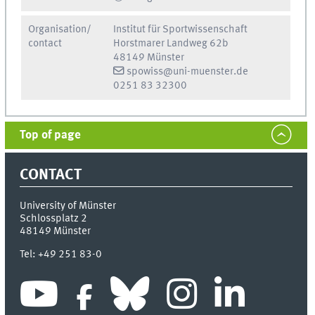
Organisation/
Institut für Sportwissenschaft
contact
Horstmarer Landweg 62b
48149 Münster
spowiss@uni-muenster.de
0251 83 32300
Top of page
CONTACT
University of Münster
Schlossplatz 2
48149
Münster
Tel:
+49 251 83-0