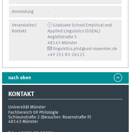
Anmeldung
-
Veranstalter/
Graduate School Empirical and
Kontakt
Applied Linguistics (GSEAL)
Aegidiistraße 5
48143 Münster
linguistics.phd@uni-muenster.de
+49 251 83-26121
nach oben
KONTAKT
Universität Münster
Fachbereich 09 Philologie
Schlaunstraße 2 (Besucher: Rosenstraße 9)
48143
Münster