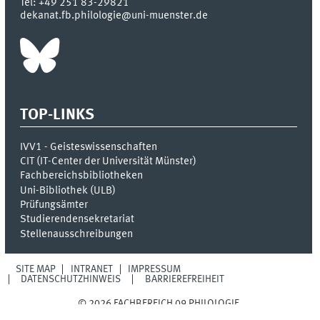
Tel:
+49 251 83-29821
dekanat.fb.philologie@uni-muenster.de
TOP-LINKS
IVV1 - Geisteswissenschaften
CIT (IT-Center der Universität Münster)
Fachbereichsbibliotheken
Uni-Bibliothek (ULB)
Prüfungsämter
Studierendensekretariat
Stellenausschreibungen
SITE MAP
INTRANET
IMPRESSUM
DATENSCHUTZHINWEIS
BARRIEREFREIHEIT
© 2026 FACHBEREICH 09 PHILOLOGIE