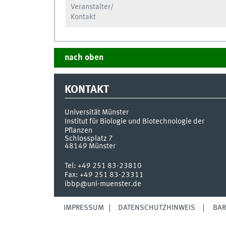
Veranstalter/
Kontakt
nach oben
KONTAKT
Universität Münster
Institut für Biologie und Biotechnologie der
Pflanzen
Schlossplatz 7
48149
Münster
Tel:
+49 251 83-23810
Fax:
+49 251 83-23311
ibbp@uni-muenster.de
IMPRESSUM
DATENSCHUTZHINWEIS
BAR