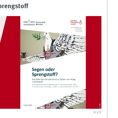
prengstoff
© KTF