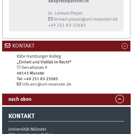
Ansprechpartner:in
Dr. Lennart Pieper
lennart.pieper@uni-muenster.de
+49 251 83-22681
KONTAKT
Käte Hamburger Kolleg
„Einheit und Vielfalt im Recht“
Servatiiplatz 9
48143
Münster
Tel
:
+49 251 83-25085
info.evir@uni-muenster.de
nach oben
KONTAKT
Universität Münster