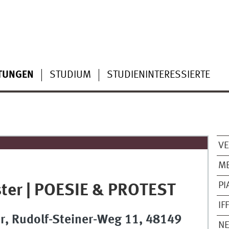
TUNGEN
STUDIUM
STUDIENINTERESSIERTE
V
ME
PI
ster | POESIE & PROTEST
IF
er, Rudolf-Steiner-Weg 11, 48149
NE