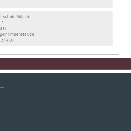
hschule Münster
z 1
ter
@uni-muenster.de
-27410