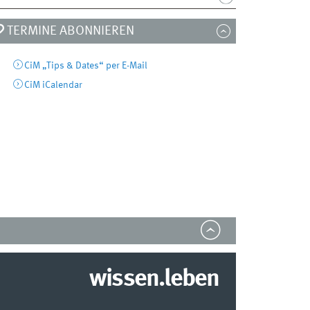
TERMINE ABONNIEREN
CiM „Tips & Dates“ per E-Mail
CiM iCalendar
wissen.leben