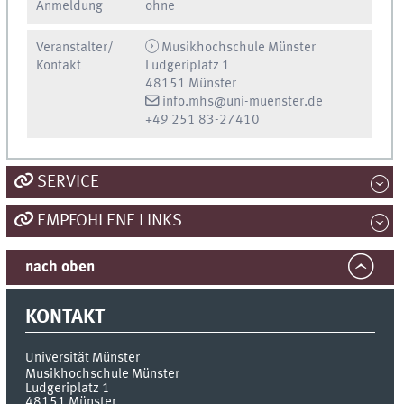
Anmeldung
ohne
Veranstalter/
Musikhochschule Münster
Kontakt
Ludgeriplatz 1
48151 Münster
info.mhs@uni-muenster.de
+49 251 83-27410
SERVICE
EMPFOHLENE LINKS
nach oben
KONTAKT
Universität Münster
Musikhochschule Münster
Ludgeriplatz 1
48151
Münster