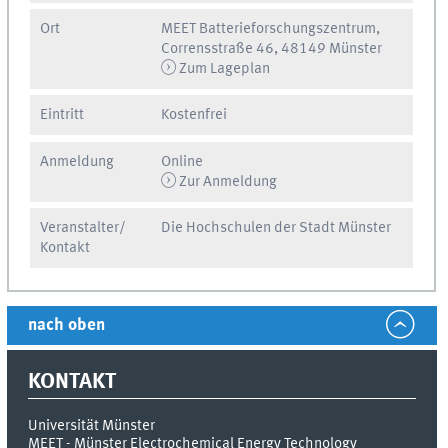
Ort
MEET Batterieforschungszentrum,
Corrensstraße 46, 48149 Münster
Zum Lageplan
Eintritt
Kostenfrei
Anmeldung
Online
Zur Anmeldung
Veranstalter/
Die Hochschulen der Stadt Münster
Kontakt
nach oben
KONTAKT
Universität Münster
MEET - Münster Electrochemical Energy Technology