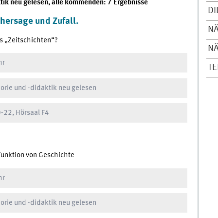
ktik neu gelesen, alle kommenden: 7 Ergebnisse
D
hersage und Zufall.
N
s „Zeitschichten“?
N
hr
T
orie und -didaktik neu gelesen
-22, Hörsaal F4
Funktion von Geschichte
hr
orie und -didaktik neu gelesen