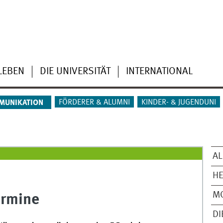
LEBEN
DIE UNIVERSITÄT
INTERNATIONAL
FÖRDERER & ALUMNI
KINDER- & JUGENDUNI
MUNIKATION
AL
H
M
ermine
DI