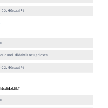
-22, Hörsaal F4
.
hr
orie und -didaktik neu gelesen
-22, Hörsaal F4
chtsdidaktik?
hr