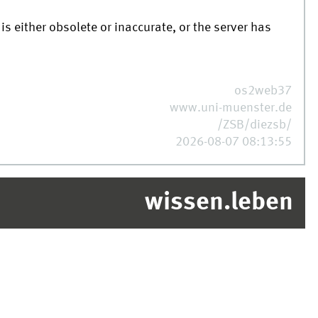
is either obsolete or inaccurate, or the server has
os2web37
www.uni-muenster.de
/ZSB/diezsb/
2026-08-07 08:13:55
wissen.leben