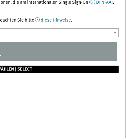
onen, die am internationalen Single Sign-On (
DFN-AAI
,
 beachten Sie bitte
diese Hinweise
.
.
.
ÄHLEN |
SELECT