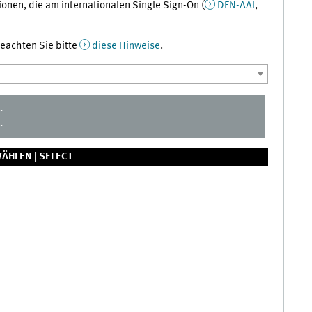
onen, die am internationalen Single Sign-On (
DFN-AAI
,
 beachten Sie bitte
diese Hinweise
.
.
.
ÄHLEN |
SELECT