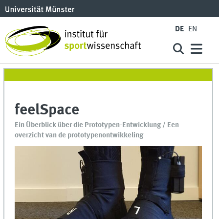
DE
EN
feelSpace
Ein Überblick über die Prototypen-Entwicklung / Een
overzicht van de prototypenontwikkeling