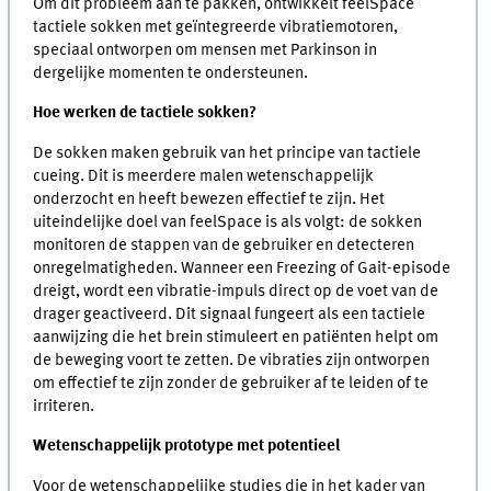
Om dit probleem aan te pakken, ontwikkelt feelSpace
tactiele sokken met geïntegreerde vibratiemotoren,
speciaal ontworpen om mensen met Parkinson in
dergelijke momenten te ondersteunen.
Hoe werken de tactiele sokken?
De sokken maken gebruik van het principe van tactiele
cueing. Dit is meerdere malen wetenschappelijk
onderzocht en heeft bewezen effectief te zijn. Het
uiteindelijke doel van feelSpace is als volgt: de sokken
monitoren de stappen van de gebruiker en detecteren
onregelmatigheden. Wanneer een Freezing of Gait-episode
dreigt, wordt een vibratie-impuls direct op de voet van de
drager geactiveerd. Dit signaal fungeert als een tactiele
aanwijzing die het brein stimuleert en patiënten helpt om
de beweging voort te zetten. De vibraties zijn ontworpen
om effectief te zijn zonder de gebruiker af te leiden of te
irriteren.
Wetenschappelijk prototype met potentieel
Voor de wetenschappelijke studies die in het kader van