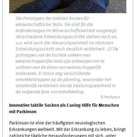
Die Prototypen der taktilen Socken für
wissenschaftliche Tests. Sie sind für die
Anforderungen im Wissenschaftsbetrieb ausgelegt.
Verschiedene Entwicklungsschritte stehen noch an,
u.a. wird auch die Steuerungseinheit im nächsten
Entwicklungsschritt noch deutlich verkleinert. //// De
prototypes van de tactiele sokken voor
wetenschappelijke tests zijn ontworpen om te
voldoen aan de eisen van wetenschappelijk
onderzoek. Er staan nog verschillende
ontwikkelstappen op de planning, waaronder het
aanzienlijk verkleinen van de besturingseenheid in
de volgende fase van ontwikkeling.
© feelSpace
Innovative taktile Socken als Cueing-Hilfe für Menschen
mit Parkinson
Parkinson ist eine der häufigsten neurologischen
Erkrankungen weltweit. Mit der Erkrankung zu leben, bringt
zahlreiche tägliche Herausforderungen mit sich, unter