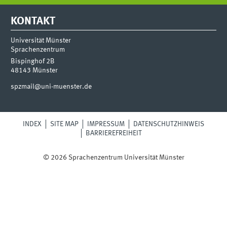
KONTAKT
Universität Münster
Sprachenzentrum
Bispinghof 2B
48143
Münster
spzmail@uni-muenster.de
INDEX
SITE MAP
IMPRESSUM
DATENSCHUTZHINWEIS
BARRIEREFREIHEIT
© 2026 Sprachenzentrum Universität Münster