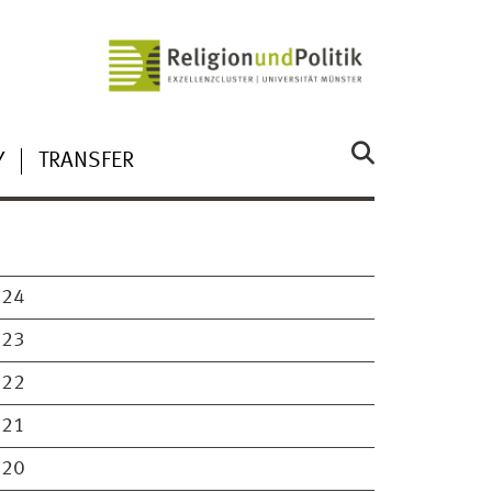
Y
TRANSFER
024
023
022
021
020