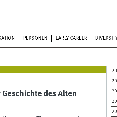
SATION
PERSONEN
EARLY CAREER
DIVERSIT
2
2
2
r Geschichte des Alten
2
2