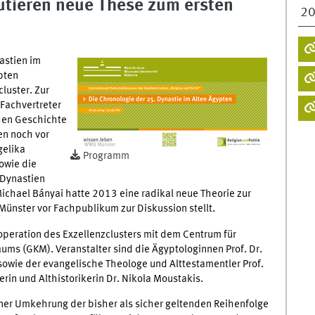
kutieren neue These zum ersten
2
astien im
pten
luster. Zur
Fachvertreter
chen Geschichte
en noch vor
gelika
Programm
owie die
 Dynastien
. Michael Bányai hatte 2013 eine radikal neue Theorie zur
 Münster vor Fachpublikum zur Diskussion stellt.
operation des Exzellenzclusters mit dem Centrum für
ums (GKM). Veranstalter sind die Ägyptologinnen Prof. Dr.
owie der evangelische Theologe und Alttestamentler Prof.
n und Althistorikerin Dr. Nikola Moustakis.
iner Umkehrung der bisher als sicher geltenden Reihenfolge