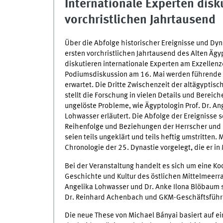
Internationale Experten dis
vorchristlichen Jahrtausend
Über die Abfolge historischer Ereignisse und Dyn
ersten vorchristlichen Jahrtausend des Alten Ägy
diskutieren internationale Experten am Exzellenzc
Podiumsdiskussion am 16. Mai werden führende 
erwartet. Die Dritte Zwischenzeit der altägyptis
stellt die Forschung in vielen Details und Bereich
ungelöste Probleme, wie Ägyptologin Prof. Dr. An
Lohwasser erläutert. Die Abfolge der Ereignisse s
Reihenfolge und Beziehungen der Herrscher und
seien teils ungeklärt und teils heftig umstritten
Chronologie der 25. Dynastie vorgelegt, die er in
Bei der Veranstaltung handelt es sich um eine Ko
Geschichte und Kultur des östlichen Mittelmeerra
Angelika Lohwasser und Dr. Anke Ilona Blöbaum s
Dr. Reinhard Achenbach und GKM-Geschäftsführeri
Die neue These von Michael Bányai basiert auf e