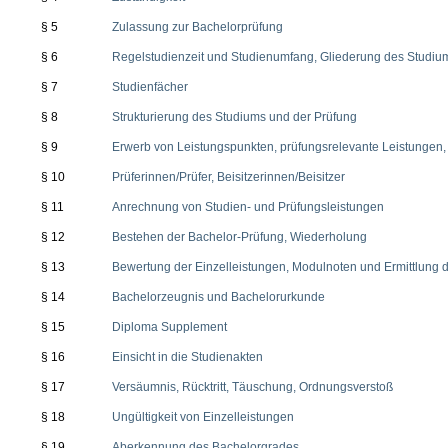
§ 5
Zulassung zur Bachelorprüfung
§ 6
Regelstudienzeit und Studienumfang, Gliederung des Studiu
§ 7
Studienfächer
§ 8
Strukturierung des Studiums und der Prüfung
§ 9
Erwerb von Leistungspunkten, prüfungsrelevante Leistungen,
§ 10
Prüferinnen/Prüfer, Beisitzerinnen/Beisitzer
§ 11
Anrechnung von Studien- und Prüfungsleistungen
§ 12
Bestehen der Bachelor-Prüfung, Wiederholung
§ 13
Bewertung der Einzelleistungen, Modulnoten und Ermittlung 
§ 14
Bachelorzeugnis und Bachelorurkunde
§ 15
Diploma Supplement
§ 16
Einsicht in die Studienakten
§ 17
Versäumnis, Rücktritt, Täuschung, Ordnungsverstoß
§ 18
Ungültigkeit von Einzelleistungen
§ 19
Aberkennung des Bachelorgrades