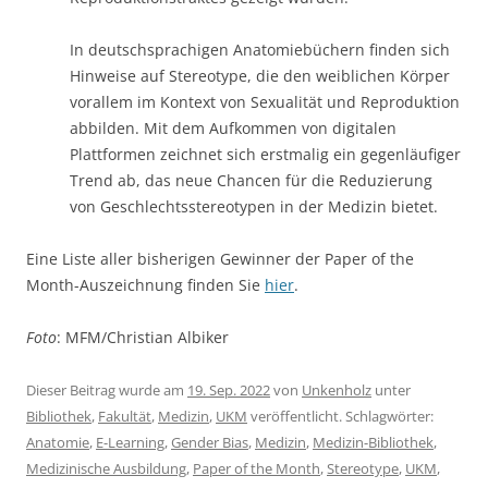
In deutschsprachigen Anatomiebüchern finden sich
Hinweise auf Stereotype, die den weiblichen Körper
vorallem im Kontext von Sexualität und Reproduktion
abbilden. Mit dem Aufkommen von digitalen
Plattformen zeichnet sich erstmalig ein gegenläufiger
Trend ab, das neue Chancen für die Reduzierung
von Geschlechtsstereotypen in der Medizin bietet.
Eine Liste aller bisherigen Gewinner der Paper of the
Month-Auszeichnung finden Sie
hier
.
Foto
: MFM/Christian Albiker
Dieser Beitrag wurde am
19. Sep. 2022
von
Unkenholz
unter
Bibliothek
,
Fakultät
,
Medizin
,
UKM
veröffentlicht. Schlagwörter:
Anatomie
,
E-Learning
,
Gender Bias
,
Medizin
,
Medizin-Bibliothek
,
Medizinische Ausbildung
,
Paper of the Month
,
Stereotype
,
UKM
,