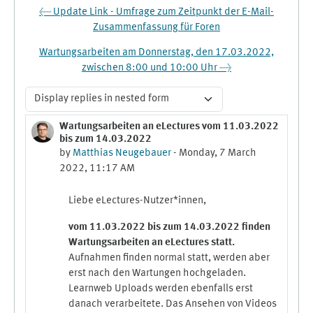
← Update Link - Umfrage zum Zeitpunkt der E-Mail-
Zusammenfassung für Foren
Wartungsarbeiten am Donnerstag, den 17.03.2022,
zwischen 8:00 und 10:00 Uhr →
Display mode
Wartungsarbeiten an eLectures vom 11.03.2022
Number of replies: 0
bis zum 14.03.2022
by
Matthias Neugebauer
-
Monday, 7 March
2022, 11:17 AM
Liebe eLectures-Nutzer*innen,
vom 11.03.2022 bis zum 14.03.2022 finden
Wartungsarbeiten an eLectures statt.
Aufnahmen finden normal statt, werden aber
erst nach den Wartungen hochgeladen.
Learnweb Uploads werden ebenfalls erst
danach verarbeitete. Das Ansehen von Videos