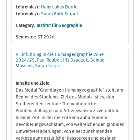
erstellen wir dann einen Zettelkasten: eine "Tool Box",
Lehrende/r:
Hans Lukas Dörrie
die Einsteiger:innen in die Wirtschaftsgeographie
Lehrende/r:
Sarah Ruth Sippel
einen ersten und schnellen Überblick über diese
Category:
Institut für Geographie
Subdisziplin der Humangeographie erlaubt.
Semester
:
ST 2026
V Einführung in die Humangeographie WiSe
2024/25, Paul Reuber, Iris Dzudzek, Samuel
Mössner, Sarah
Sippel
Inhalte und Ziele
Das Modul "Grundlagen Humangeographie" steht am
Beginn des Studiums. Ziel des Moduls ist es, den
Studierenden zentrale Themenbereiche,
Problemstellungen und Arbeitsweisen zu vermitteln.
In einer Zeit, in der die Erde von anhaltendem
Bevölkerungswachstum, von weitreichenden globalen
Umweltveränderungen, von einer zunehmenden
Verknappung natürlicher Ressourcen und sozialen