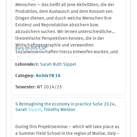
Menschen — das heißt all jene Aktivitäten, die der
Produktion, dem Austausch und dem Konsum von
Dingen dienen, und durch welche Menschen ihre
Existenz und Reproduktion absichern bzw.
abzusichern suchen. Wir lernen unterschiedliche
theoretische Perspektiven kennen, die in der
Wirtschaftsgeographie und verwandten
Kurs im HIS-LSF
Sozialwissenschaften hierzu entworfen wurden, und
diskutieren deren Entstehungskontext, Reichweite
Lehrende/r:
Sarah Ruth Sippel
und Erklärungsgehalt. Zentrale Leitfragen, die uns
über das Semester hinweg begleiten werden, sind:
Category:
Archiv FB 14
Auf welche Weise handeln Akteur:innen, wenn sie
wirtschaftlich handeln, und welche Faktoren
Semester
:
WT 2024/25
beeinflussen dieses Handeln? Welches Menschenbild
liegt den jeweiligen theoretischen Perspektiven
S Reimagining the economy in practice SoSe 2024,
zugrunde? Wie beeinflussen Räume wirtschaftliches
Sarah
Sippel
, Timothy Weldon
Handeln, und welche lokalen, regionalen und
globalen Räume werden wiederum im Kontext
wirtschaftlichen Handelns (re-)produziert? Die
During this Projektseminar – which will take place as
Vorlesung geht jeweils von zentralen Begriffen aus,
a Summer Field School in the region of Molise, Italy –