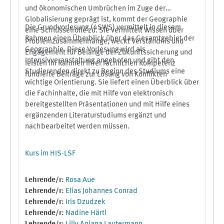
und ökonomischen Umbrüchen im Zuge der
Globalisierung geprägt ist, kommt der Geographie
Die Grundvorlesung (4SWS) vermittelt in diesem
eine Schlüsselrolle zu. Sie vermittelt Wissen über
Rahmen einen Überblick über das Gesamtgebiet der
Problemzusammenhänge, weckt Verständnis und
Geographie. Diese Vorlesung wird als
Engagement für Belange der Zukunftssicherung und
Intensivveranstaltung angeboten und gibt den
leisten im Rahmen ihrer fachlichen Kompetenz
Studierenden direkt zu Beginn des Studiums eine
fundierte Beiträge zur Lösung von Konflikten
wichtige Orientierung. Sie liefert einen Überblick über
die Fachinhalte, die mit Hilfe von elektronisch
bereitgestellten Präsentationen und mit Hilfe eines
ergänzenden Literaturstudiums ergänzt und
nachbearbeitet werden müssen.
Kurs im HIS-LSF
Lehrende/r:
Rosa Aue
Lehrende/r:
Elias Johannes Conrad
Lehrende/r:
Iris Dzudzek
Lehrende/r:
Nadine Härtl