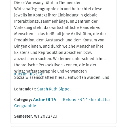
Diese Vorlesung führt in Themen der
Wirtschaftsgeographie ein und betrachtet diese
jeweils im Kontext ihrer Einbindung in globale
Interaktionszusammenhänge. Im Zentrum der
Vorlesung steht das wirtschaftliche Handeln von
Menschen — das heißt all jene Aktivitäten, die der
Produktion, dem Austausch und dem Konsum von
Dingen dienen, und durch welche Menschen ihre
Existenz und Reproduktion absichern bzw.
abzusichern suchen. Wir lernen unterschiedliche
theoretische Perspektiven kennen, die in der
Wirtschaftsgeographie und verwandten
Kurs im HIS-LSF
Sozialwissenschaften hierzu entworfen wurden, und
diskutieren deren Entstehungskontext, Reichweite
Lehrende/r:
Sarah Ruth Sippel
und Erklärungsgehalt.
Zentrale Leitfragen, die uns über das Semester
Category:
Archiv FB 14
Before: FB 14 - Institut für
hinweg begleiten werden, sind: Auf welche Weise
Geographie
handeln Akteur:innen, wenn sie wirtschaftlich
handeln, und welche Faktoren beeinflussen dieses
Semester
:
WT 2022/23
Handeln? Welches Menschenbild liegt den jeweiligen