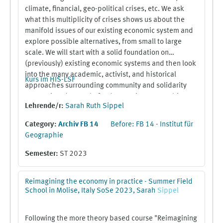
climate, financial, geo-political crises, etc. We ask
what this multiplicity of crises shows us about the
manifold issues of our existing economic system and
explore possible alternatives, from small to large
scale. We will start with a solid foundation on
(previously) existing economic systems and then look
into the many academic, activist, and historical
Kurs im HIS-LSF
approaches surrounding community and solidarity
economies, degrowth, food sovereignty, anarchist
Lehrende/r:
Sarah Ruth Sippel
commons, democratic confederalism, indigenous
movements, and other non-capitalist visions of the
Category:
Archiv FB 14
Before: FB 14 - Institut für
world, as well as engage with the diversity of
Geographie
alternatives found throughout the anthropological
record. There will also be a companion Summer
Semester
:
ST 2023
School in the region of Molse, Italy, which explores
practical applications towards “reimagining the
Reimagining the economy in practice - Summer Field
economy”. Students who would like to participate in
School in Molise, Italy SoSe 2023, Sarah
Sippel
the Summer School are strongly encouraged to take
this class, as the Summer School will be building
upon the material discussed in this class.
Following the more theory based course "Reimagining