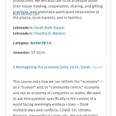
productions. We will also talk to local people about
their house-holding, cooperation, sharing, and gifting
practices, and undertake participant observation at
Kurs im HIS-LSF
the piazza, local markets, and in families.
Lehrende/r:
Sarah Ruth Sippel
Lehrende/r:
Timothy D. Weldon
Category:
Archiv FB 14
Semester
:
ST 2024
S Reimagining the economy SoSe 2024, Sarah
Sippel
This course asks how we can rethink the ”economy” —
as a ”human” and/or ”community-centric” economy
and not an economy of companies or states. We want
to ask this question specifically in the context of a
world facing seemingly endless crises – think
multiple wars and conflicts; COVID 19; climate,