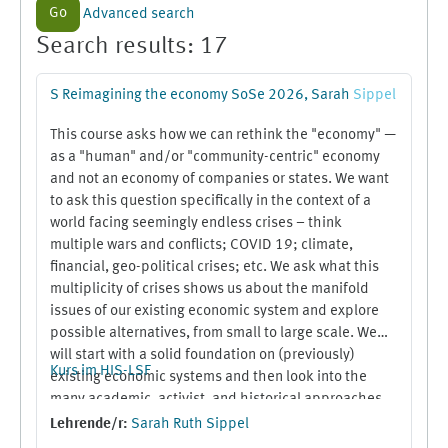
Go
Advanced search
Search results: 17
S Reimagining the economy SoSe 2026, Sarah
Sippel
This course asks how we can rethink the "economy" —
as a "human" and/or "community-centric" economy
and not an economy of companies or states. We want
to ask this question specifically in the context of a
world facing seemingly endless crises – think
multiple wars and conflicts; COVID 19; climate,
financial, geo-political crises; etc. We ask what this
multiplicity of crises shows us about the manifold
issues of our existing economic system and explore
possible alternatives, from small to large scale. We
will start with a solid foundation on (previously)
Kurs im HIS-LSF
existing economic systems and then look into the
many academic, activist, and historical approaches
surrounding community and solidarity economies,
Lehrende/r:
Sarah Ruth Sippel
degrowth, food sovereignty, anarchist commons,