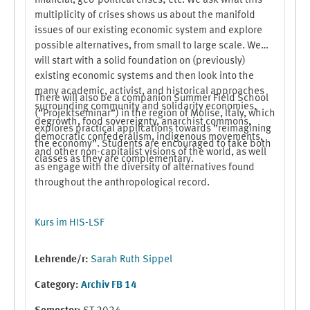
financial, geo-political crises; etc. We ask what this
multiplicity of crises shows us about the manifold
issues of our existing economic system and explore
possible alternatives, from small to large scale. We
will start with a solid foundation on (previously)
existing economic systems and then look into the
many academic, activist, and historical approaches
There will also be a companion Summer Field School
surrounding community and solidarity economies,
(”Projektseminar”) in the region of Molise, Italy, which
degrowth, food sovereignty, anarchist commons,
explores practical applications towards ”reimagining
democratic confederalism, indigenous movements,
the economy”. Students are encouraged to take both
and other non-capitalist visions of the world, as well
classes as they are complementary.
as engage with the diversity of alternatives found
throughout the anthropological record.
Kurs im HIS-LSF
Lehrende/r:
Sarah Ruth Sippel
Category:
Archiv FB 14