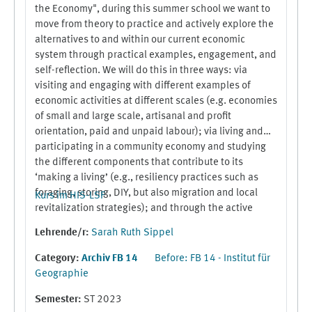
the Economy", during this summer school we want to
move from theory to practice and actively explore the
alternatives to and within our current economic
system through practical examples, engagement, and
self-reflection. We will do this in three ways: via
visiting and engaging with different examples of
economic activities at different scales (e.g. economies
of small and large scale, artisanal and profit
orientation, paid and unpaid labour); via living and
participating in a community economy and studying
the different components that contribute to its
‘making a living’ (e.g., resiliency practices such as
foraging, storing, DIY, but also migration and local
Kurs im HIS-LSF
revitalization strategies); and through the active
reflection of our own activities, which we create as
Lehrende/r:
Sarah Ruth Sippel
part of our summer school. Key aspects of the summer
school will be field trips; for example to a small scale
Category:
Archiv FB 14
Before: FB 14 - Institut für
artisanal wine producer and a home made wine
Geographie
production; a small scale family cheese making
Semester
:
ST 2023
operation and a small scale industrial cheese factory;