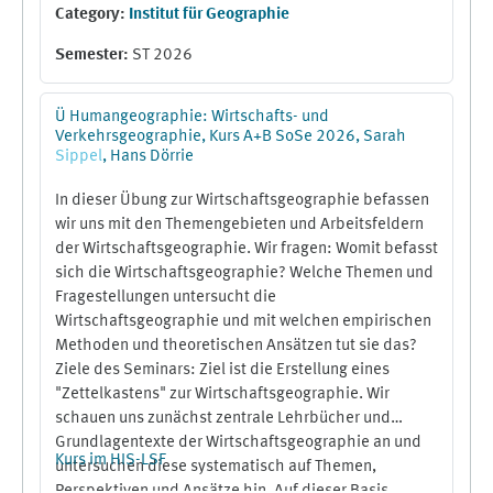
Category:
Institut für Geographie
democratic confederalism, indigenous movements,
and other non-capitalist visions of the world, as well
Semester
:
ST 2026
as engage with the diversity of alternatives found
throughout the anthropological record. There will also
be a companion Field School (”Projektseminar”) in
Ü Humangeographie: Wirtschafts- und
Verkehrsgeographie, Kurs A+B SoSe 2026, Sarah
the region of Molise, Italy, which explores practical
Sippel
, Hans Dörrie
applications towards "reimagining the economy".
Students are encouraged to take both classes if
In dieser Übung zur Wirtschaftsgeographie befassen
possible, as they are complementary.
wir uns mit den Themengebieten und Arbeitsfeldern
der Wirtschaftsgeographie. Wir fragen: Womit befasst
sich die Wirtschaftsgeographie? Welche Themen und
Fragestellungen untersucht die
Wirtschaftsgeographie und mit welchen empirischen
Methoden und theoretischen Ansätzen tut sie das?
Ziele des Seminars: Ziel ist die Erstellung eines
"Zettelkastens" zur Wirtschaftsgeographie. Wir
schauen uns zunächst zentrale Lehrbücher und
Grundlagentexte der Wirtschaftsgeographie an und
Kurs im HIS-LSF
untersuchen diese systematisch auf Themen,
Perspektiven und Ansätze hin. Auf dieser Basis