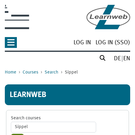
Skip to main content
LOG IN
LOG IN (SSO)
DE
EN
Home
Courses
Search
Sippel
LEARNWEB
Search courses