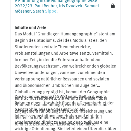
V Einführung in die Humangeographie WiSe
beeinflussen Räume wirtschaftliches Handeln, und
2022/23, Paul Reuber, Iris Dzudzek, Samuel
welche lokalen, regionalen und globalen Räume
Mössner, Sarah
Sippel
werden wiederum im Kontext wirtschaftlichen
Handelns (re-)produziert? Im Rahmen des Seminars
Inhalte und Ziele
werden wir diese und weitere Fragen anhand von
Das Modul "Grundlagen Humangeographie" steht am
theoretischen Originaltexten und Fallbeispielen
Beginn des Studiums. Ziel des Moduls ist es, den
diskutieren.
Studierenden zentrale Themenbereiche,
Problemstellungen und Arbeitsweisen zu vermitteln.
In einer Zeit, in der die Erde von anhaltendem
Bevölkerungswachstum, von weitreichenden globalen
Umweltveränderungen, von einer zunehmenden
Verknappung natürlicher Ressourcen und sozialen
und ökonomischen Umbrüchen im Zuge der
Globalisierung geprägt ist, kommt der Geographie
Die Grundvorlesung (4SWS) vermittelt in diesem
eine Schlüsselrolle zu. Sie vermittelt Wissen über
Rahmen einen Überblick über das Gesamtgebiet der
Problemzusammenhänge, weckt Verständnis und
Geographie. Diese Vorlesung wird als
Engagement für Belange der Zukunftssicherung und
Intensivveranstaltung angeboten und gibt den
leisten im Rahmen ihrer fachlichen Kompetenz
Studierenden direkt zu Beginn des Studiums eine
fundierte Beiträge zur Lösung von Konflikten
wichtige Orientierung. Sie liefert einen Überblick über