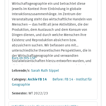
Wirtschaftsgeographie ein und betrachtet diese
jeweils im Kontext ihrer Einbindung in globale
Interaktionszusammenhänge. Im Zentrum der
Veranstaltung steht das wirtschaftliche Handeln von
Menschen — das heißt all jene Aktivitäten, die der
Produktion, dem Austausch und dem Konsum von
Dingen dienen, und durch welche Menschen ihre
Existenz und Reproduktion absichern bzw.
abzusichern suchen. Wir befassen uns mit
unterschiedliche theoretischen Perspektiven, die in
der Wirtschaftsgeographie und verwandten
Kurs im HIS-LSF
Sozialwissenschaften hierzu entworfen wurden, und
diskutieren deren Entstehungskontext, Reichweite
Lehrende/r:
Sarah Ruth Sippel
und Erklärungsgehalt.
Zentrale Leitfragen, die uns über das Semester
Category:
Archiv FB 14
Before: FB 14 - Institut für
hinweg begleiten werden, sind: Auf welche Weise
Geographie
handeln Akteur:innen, wenn sie wirtschaftlich
handeln, und welche Faktoren beeinflussen dieses
Semester
:
WT 2022/23
Handeln? Welches Menschenbild liegt den jeweiligen
theoretischen Perspektiven zugrunde? Wie