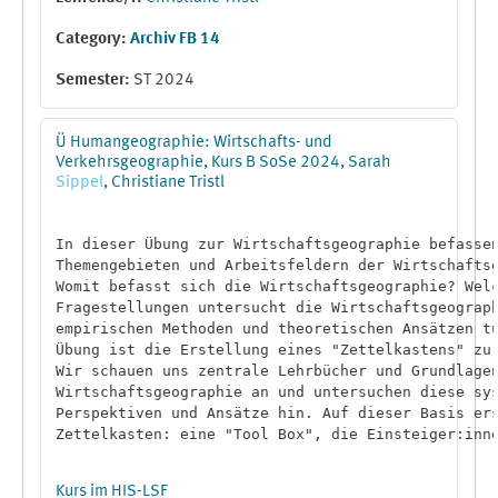
Category:
Archiv FB 14
Semester
:
ST 2024
Ü Humangeographie: Wirtschafts- und
Verkehrsgeographie, Kurs B SoSe 2024, Sarah
Sippel
, Christiane Tristl
In dieser Übung zur Wirtschaftsgeographie befassen
Themengebieten und Arbeitsfeldern der Wirtschaftsg
Womit befasst sich die Wirtschaftsgeographie? Welc
Fragestellungen untersucht die Wirtschaftsgeograph
empirischen Methoden und theoretischen Ansätzen tu
Übung ist die Erstellung eines "Zettelkastens" zur
Wir schauen uns zentrale Lehrbücher und Grundlagen
Wirtschaftsgeographie an und untersuchen diese sys
Perspektiven und Ansätze hin. Auf dieser Basis ers
Zettelkasten: eine "Tool Box", die Einsteiger:inne
Wirtschaftsgeographie einen ersten und schnellen Ü
Subdisziplin der Humangeographie erlaubt.

Kurs im HIS-LSF