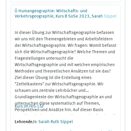
or examples of permaculture, homesteading, and
family run olive productions. We will also talk to local
Ü Humangeographie: Wirtschafts- und
people about their house-holding, cooperation,
Verkehrsgeographie, Kurs B SoSe 2023, Sarah
Sippel
sharing, and gifting practices, and undertake
participant observation at the piazza, local markets,
In dieser Übung zur Wirtschaftsgeographie befassen
and in families. The summer school will take place for
wir uns mit den Themengebieten und Arbeitsfeldern
two weeks in the region of Molise, Italy, from
22
der Wirtschaftsgeographie. Wir fragen: Womit befasst
September till 2 Oktober 2023.
sich die Wirtschaftsgeographie? Welche Themen und
Fragestellungen untersucht die
Wirtschaftsgeographie und mit welchen empirischen
Methoden und theoretischen Ansätzen tut sie das?
Ziel dieser Übung ist die Erstellung eines
"Zettelkastens" zur Wirtschaftsgeographie. Wir
schauen uns zentrale Lehrbücher und
Grundlagentexte der Wirtschaftsgeographie an und
untersuchen diese systematisch auf Themen,
Kurs im HIS-LSF
Perspektiven und Ansätze hin. Auf dieser Basis
erstellen wir dann einen Zettelkasten: eine "Tool Box",
Lehrende/r:
Sarah Ruth Sippel
die Einsteiger:innen in die Wirtschaftsgeographie
einen ersten und schnellen Überblick über diese