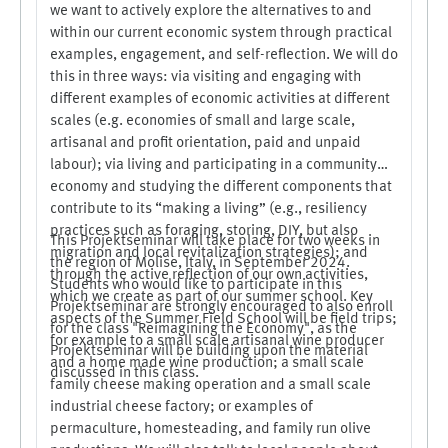
stellt Theorieansätze vor und diskutiert diese dann
we want to actively explore the alternatives to and
anhand von Fallbeispielen aus unterschiedlichen
within our current economic system through practical
regionalen Kontexten.
examples, engagement, and self-reflection. We will do
this in three ways: via visiting and engaging with
different examples of economic activities at different
scales (e.g. economies of small and large scale,
artisanal and profit orientation, paid and unpaid
labour); via living and participating in a community
economy and studying the different components that
contribute to its “making a living” (e.g., resiliency
practices such as foraging, storing, DIY, but also
This Projektseminar will take place for two weeks in
migration and local revitalization strategies); and
the region of Molise, Italy, in September 2024.
through the active reflection of our own activities,
Students who would like to participate in this
which we create as part of our summer school. Key
Projektseminar are strongly encouraged to also enroll
aspects of the Summer Field School will be field trips;
for the class "Reimagining the Economy", as the
for example to a small scale artisanal wine producer
Projektseminar will be building upon the material
and a home made wine production; a small scale
discussed in this class.
family cheese making operation and a small scale
industrial cheese factory; or examples of
permaculture, homesteading, and family run olive