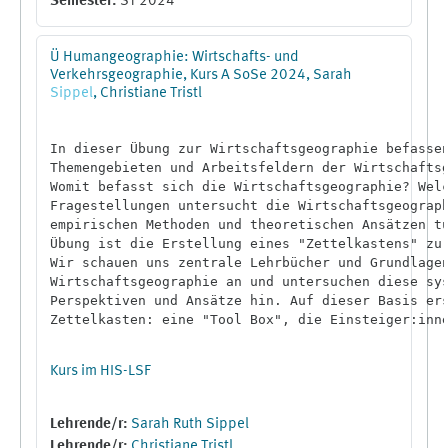
Semester
:
ST 2024
Ü Humangeographie: Wirtschafts- und
Verkehrsgeographie, Kurs A SoSe 2024, Sarah
Sippel
, Christiane Tristl
In dieser Übung zur Wirtschaftsgeographie befassen
Themengebieten und Arbeitsfeldern der Wirtschaftsg
Womit befasst sich die Wirtschaftsgeographie? Welc
Fragestellungen untersucht die Wirtschaftsgeograph
empirischen Methoden und theoretischen Ansätzen tu
Übung ist die Erstellung eines "Zettelkastens" zur
Wir schauen uns zentrale Lehrbücher und Grundlagen
Wirtschaftsgeographie an und untersuchen diese sys
Perspektiven und Ansätze hin. Auf dieser Basis ers
Zettelkasten: eine "Tool Box", die Einsteiger:inne
Wirtschaftsgeographie einen ersten und schnellen Ü
Subdisziplin der Humangeographie erlaubt.

Kurs im HIS-LSF
Lehrende/r:
Sarah Ruth Sippel
Lehrende/r:
Christiane Tristl