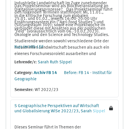
industrielle Landwirtschaft im Zuge zunehmender
Das Projektseminar wird als Blockveranstaltung an
Digitalisierungsprozesse? Das Projektseminar führt
den folgenden Terminen stattfinden: Mi, 11.01.,
in die kritische Forschung zum globalen
25.01. und 01.02., jeweils 16:00-20:00 Uhr
Ernährungssystem ein ("Agri-food Studies") und
(Sitzungsraum 309); sowie eine Projektwoche im
verbindet diese mit Ansätzen aus der politischen
"Feld" (voraussichtlich vom 06.-10.02.2023).
Ökologie und den Science and Technology Studies.
Studierende werden sowohl verschiedene Orte der
Kurs im HIS-LSF
industriellen Landwirtschaft besuchen als auch ein
eigenes Forschungsprojekt ausarbeiten und
durchführen.
Lehrende/r:
Sarah Ruth Sippel
Category:
Archiv FB 14
Before: FB 14 - Institut für
Geographie
Semester
:
WT 2022/23
S Geographische Perspektiven auf Wirtschaft
und Globalisierung WiSe 2022/23, Sarah
Sippel
Dieses Seminar führt in Themen der