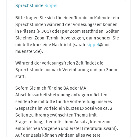
theoretischen Perspektiven zugrunde? Wie
Sprechstunde
Sippel
beeinflussen Räume wirtschaftliches Handeln, und
welche lokalen, regionalen und globalen Räume
Bitte tragen Sie sich für einen Termin im Kalender ein.
werden wiederum im Kontext wirtschaftlichen
Sprechstunden während der Vorlesungszeit können
Handelns (re-)produziert?
in Präsenz (R 301) oder per Zoom stattfinden. Sollten
Die Vorlesung geht jeweils von zentralen Begriffen
Sie einen Zoom Termin bevorzugen, dann senden Sie
aus, stellt Theorieansätze vor und diskutiert diese
mir bitte kurz eine Nachricht (sarah.
sippel
@uni-
dann anhand von Fallbeispielen aus
muenster.de).
unterschiedlichen regionalen Kontexten.
Während der vorlesungsfreien Zeit findet die
Sprechstunde nur nach Vereinbarung und per Zoom
statt.
Sofern Sie mich für eine BA oder MA
Abschlussarbeitsbetreuung anfragen möchten,
senden Sie mit bitte für die Vorbereitung unseres
Gesprächs im Vorfeld ein kurzes Exposé von ca. 2
Seiten zu Ihrem gewünschten Thema (mit
Fragestellung, theoretischem Ansatz, Ideen zum
empirischen Vorgehen und erster Literaturauswahl).
Auf der Basis können wir dann alles weitere