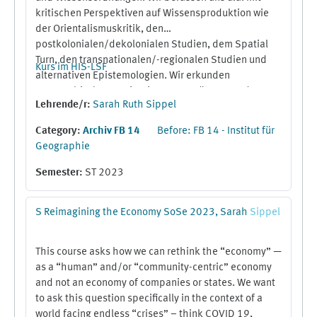
kritischen Perspektiven auf Wissensproduktion wie
der Orientalismuskritik, den
postkolonialen/dekolonialen Studien, dem Spatial
Turn, den transnationalen/-regionalen Studien und
Kurs im HIS-LSF
alternativen Epistemologien. Wir erkunden
geographische Imaginationen von Räumen und
Lehrende/r:
Sarah Ruth Sippel
untersuchen, wie verschiedene Räume – Regionen,
Länder, Orte oder Kontinente – erdacht, erlebt und
Category:
Archiv FB 14
Before: FB 14 - Institut für
diskutiert werden, und wer sie mit welchem
Geographie
Hintergrund benennt und studiert. Im zweiten Teil des
Seminars überlegen wir dann, wie alternative Formen
Semester
:
ST 2023
kritischer Wissensproduktion in der Praxis aussehen
könnten. Hierfür konzipieren wir eigene raumsensible
S Reimagining the Economy SoSe 2023, Sarah
Sippel
Forschungsprojekte, von der Fragestellung bis hin zur
methodischen Umsetzung.
This course asks how we can rethink the “economy” —
as a “human” and/or “community-centric” economy
and not an economy of companies or states. We want
to ask this question specifically in the context of a
world facing endless “crises” – think COVID 19,