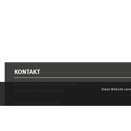
KONTAKT
Zentrum für Hochschullehre (ZHL)
Diese Website verw
Services für digitale Lehre
Tel:
+49 251 83-22408
Mo.- Fr. 10–16 Uhr
learnweb@uni-muenster.de
Datenschutzhinweis