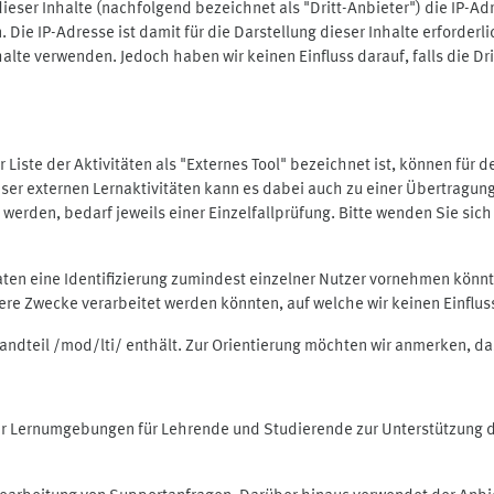
ieser Inhalte (nachfolgend bezeichnet als "Dritt-Anbieter") die IP-
. Die IP-Adresse ist damit für die Darstellung dieser Inhalte erforde
halte verwenden. Jedoch haben wir keinen Einfluss darauf, falls die Dr
 der Liste der Aktivitäten als "Externes Tool" bezeichnet ist, können für
 dieser externen Lernaktivitäten kann es dabei auch zu einer Übertra
rden, bedarf jeweils einer Einzelfallprüfung. Bitte wenden Sie sich 
Daten eine Identifizierung zumindest einzelner Nutzer vornehmen kön
dere Zwecke verarbeitet werden könnten, auf welche wir keinen Einflu
standteil /mod/lti/ enthält. Zur Orientierung möchten wir anmerken, da
tiver Lernumgebungen für Lehrende und Studierende zur Unterstützung