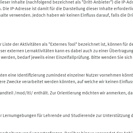
ieser Inhalte (nachfolgend bezeichnet als "Dritt-Anbieter") die IP-
. Die IP-Adresse ist damit für die Darstellung dieser Inhalte erforde
halte verwenden. Jedoch haben wir keinen Einfluss darauf, falls die Dr
 der Liste der Aktivitäten als "Externes Tool" bezeichnet ist, können für
 dieser externen Lernaktivitäten kann es dabei auch zu einer Übertra
rden, bedarf jeweils einer Einzelfallprüfung. Bitte wenden Sie sich 
Daten eine Identifizierung zumindest einzelner Nutzer vornehmen kön
dere Zwecke verarbeitet werden könnten, auf welche wir keinen Einflu
standteil /mod/lti/ enthält. Zur Orientierung möchten wir anmerken, da
tiver Lernumgebungen für Lehrende und Studierende zur Unterstützung