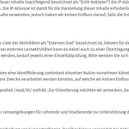
ieser Inhalte (nachfolgend bezeichnet als "Dritt-Anbieter") die IP-
. Die IP-Adresse ist damit für die Darstellung dieser Inhalte erforde
halte verwenden. Jedoch haben wir keinen Einfluss darauf, falls die Dr
 der Liste der Aktivitäten als "Externes Tool" bezeichnet ist, können für
 dieser externen Lernaktivitäten kann es dabei auch zu einer Übertra
rden, bedarf jeweils einer Einzelfallprüfung. Bitte wenden Sie sich 
Daten eine Identifizierung zumindest einzelner Nutzer vornehmen kön
dere Zwecke verarbeitet werden könnten, auf welche wir keinen Einflu
standteil /mod/lti/ enthält. Zur Orientierung möchten wir anmerken, da
tiver Lernumgebungen für Lehrende und Studierende zur Unterstützung