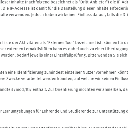
ieser Inhalte (nachfolgend bezeichnet als "Dritt-Anbieter") die IP-
. Die IP-Adresse ist damit für die Darstellung dieser Inhalte erforde
halte verwenden. Jedoch haben wir keinen Einfluss darauf, falls die Dr
 der Liste der Aktivitäten als "Externes Tool" bezeichnet ist, können für
 dieser externen Lernaktivitäten kann es dabei auch zu einer Übertra
rden, bedarf jeweils einer Einzelfallprüfung. Bitte wenden Sie sich 
Daten eine Identifizierung zumindest einzelner Nutzer vornehmen kön
dere Zwecke verarbeitet werden könnten, auf welche wir keinen Einflu
standteil /mod/lti/ enthält. Zur Orientierung möchten wir anmerken, da
tiver Lernumgebungen für Lehrende und Studierende zur Unterstützung