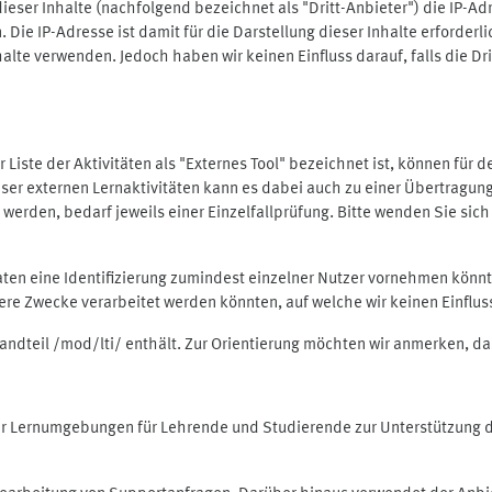
ieser Inhalte (nachfolgend bezeichnet als "Dritt-Anbieter") die IP-
. Die IP-Adresse ist damit für die Darstellung dieser Inhalte erforde
halte verwenden. Jedoch haben wir keinen Einfluss darauf, falls die Dr
 der Liste der Aktivitäten als "Externes Tool" bezeichnet ist, können für
 dieser externen Lernaktivitäten kann es dabei auch zu einer Übertra
rden, bedarf jeweils einer Einzelfallprüfung. Bitte wenden Sie sich 
Daten eine Identifizierung zumindest einzelner Nutzer vornehmen kön
dere Zwecke verarbeitet werden könnten, auf welche wir keinen Einflu
standteil /mod/lti/ enthält. Zur Orientierung möchten wir anmerken, da
tiver Lernumgebungen für Lehrende und Studierende zur Unterstützung