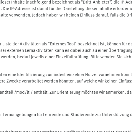
ieser Inhalte (nachfolgend bezeichnet als "Dritt-Anbieter") die IP-
. Die IP-Adresse ist damit für die Darstellung dieser Inhalte erforde
halte verwenden. Jedoch haben wir keinen Einfluss darauf, falls die Dr
 der Liste der Aktivitäten als "Externes Tool" bezeichnet ist, können für
 dieser externen Lernaktivitäten kann es dabei auch zu einer Übertra
rden, bedarf jeweils einer Einzelfallprüfung. Bitte wenden Sie sich 
Daten eine Identifizierung zumindest einzelner Nutzer vornehmen kön
dere Zwecke verarbeitet werden könnten, auf welche wir keinen Einflu
standteil /mod/lti/ enthält. Zur Orientierung möchten wir anmerken, da
tiver Lernumgebungen für Lehrende und Studierende zur Unterstützung