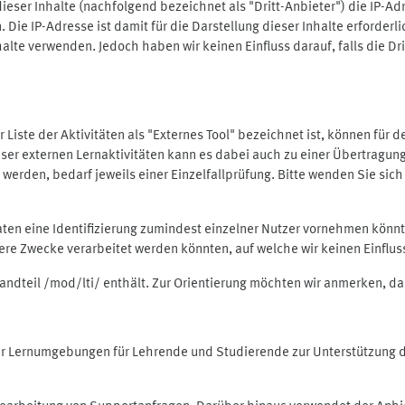
ieser Inhalte (nachfolgend bezeichnet als "Dritt-Anbieter") die IP-
. Die IP-Adresse ist damit für die Darstellung dieser Inhalte erforde
halte verwenden. Jedoch haben wir keinen Einfluss darauf, falls die Dr
 der Liste der Aktivitäten als "Externes Tool" bezeichnet ist, können für
 dieser externen Lernaktivitäten kann es dabei auch zu einer Übertra
rden, bedarf jeweils einer Einzelfallprüfung. Bitte wenden Sie sich 
Daten eine Identifizierung zumindest einzelner Nutzer vornehmen kön
dere Zwecke verarbeitet werden könnten, auf welche wir keinen Einflu
standteil /mod/lti/ enthält. Zur Orientierung möchten wir anmerken, da
tiver Lernumgebungen für Lehrende und Studierende zur Unterstützung