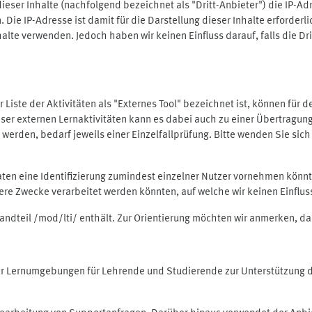
ieser Inhalte (nachfolgend bezeichnet als "Dritt-Anbieter") die IP-
. Die IP-Adresse ist damit für die Darstellung dieser Inhalte erforde
halte verwenden. Jedoch haben wir keinen Einfluss darauf, falls die Dr
 der Liste der Aktivitäten als "Externes Tool" bezeichnet ist, können für
 dieser externen Lernaktivitäten kann es dabei auch zu einer Übertra
rden, bedarf jeweils einer Einzelfallprüfung. Bitte wenden Sie sich 
Daten eine Identifizierung zumindest einzelner Nutzer vornehmen kön
dere Zwecke verarbeitet werden könnten, auf welche wir keinen Einflu
standteil /mod/lti/ enthält. Zur Orientierung möchten wir anmerken, da
tiver Lernumgebungen für Lehrende und Studierende zur Unterstützung