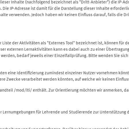
ieser Inhalte (nachfolgend bezeichnet als "Dritt-Anbieter") die IP-
. Die IP-Adresse ist damit für die Darstellung dieser Inhalte erforde
halte verwenden. Jedoch haben wir keinen Einfluss darauf, falls die Dr
 der Liste der Aktivitäten als "Externes Tool" bezeichnet ist, können für
 dieser externen Lernaktivitäten kann es dabei auch zu einer Übertra
rden, bedarf jeweils einer Einzelfallprüfung. Bitte wenden Sie sich 
Daten eine Identifizierung zumindest einzelner Nutzer vornehmen kön
dere Zwecke verarbeitet werden könnten, auf welche wir keinen Einflu
standteil /mod/lti/ enthält. Zur Orientierung möchten wir anmerken, da
tiver Lernumgebungen für Lehrende und Studierende zur Unterstützung