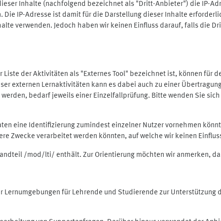
ieser Inhalte (nachfolgend bezeichnet als "Dritt-Anbieter") die IP-
. Die IP-Adresse ist damit für die Darstellung dieser Inhalte erforde
halte verwenden. Jedoch haben wir keinen Einfluss darauf, falls die Dr
 der Liste der Aktivitäten als "Externes Tool" bezeichnet ist, können für
 dieser externen Lernaktivitäten kann es dabei auch zu einer Übertra
rden, bedarf jeweils einer Einzelfallprüfung. Bitte wenden Sie sich 
Daten eine Identifizierung zumindest einzelner Nutzer vornehmen kön
dere Zwecke verarbeitet werden könnten, auf welche wir keinen Einflu
standteil /mod/lti/ enthält. Zur Orientierung möchten wir anmerken, da
tiver Lernumgebungen für Lehrende und Studierende zur Unterstützung