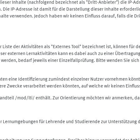
ieser Inhalte (nachfolgend bezeichnet als "Dritt-Anbieter") die IP-
. Die IP-Adresse ist damit für die Darstellung dieser Inhalte erforde
halte verwenden. Jedoch haben wir keinen Einfluss darauf, falls die Dr
 der Liste der Aktivitäten als "Externes Tool" bezeichnet ist, können für
 dieser externen Lernaktivitäten kann es dabei auch zu einer Übertra
rden, bedarf jeweils einer Einzelfallprüfung. Bitte wenden Sie sich 
Daten eine Identifizierung zumindest einzelner Nutzer vornehmen kön
dere Zwecke verarbeitet werden könnten, auf welche wir keinen Einflu
standteil /mod/lti/ enthält. Zur Orientierung möchten wir anmerken, da
tiver Lernumgebungen für Lehrende und Studierende zur Unterstützung