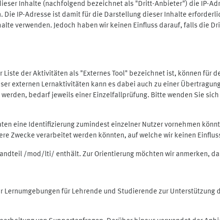
ieser Inhalte (nachfolgend bezeichnet als "Dritt-Anbieter") die IP-
. Die IP-Adresse ist damit für die Darstellung dieser Inhalte erforde
halte verwenden. Jedoch haben wir keinen Einfluss darauf, falls die Dr
 der Liste der Aktivitäten als "Externes Tool" bezeichnet ist, können für
 dieser externen Lernaktivitäten kann es dabei auch zu einer Übertra
rden, bedarf jeweils einer Einzelfallprüfung. Bitte wenden Sie sich 
Daten eine Identifizierung zumindest einzelner Nutzer vornehmen kön
dere Zwecke verarbeitet werden könnten, auf welche wir keinen Einflu
standteil /mod/lti/ enthält. Zur Orientierung möchten wir anmerken, da
tiver Lernumgebungen für Lehrende und Studierende zur Unterstützung