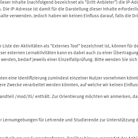
ieser Inhalte (nachfolgend bezeichnet als "Dritt-Anbieter") die IP-
. Die IP-Adresse ist damit für die Darstellung dieser Inhalte erforde
halte verwenden. Jedoch haben wir keinen Einfluss darauf, falls die Dr
 der Liste der Aktivitäten als "Externes Tool" bezeichnet ist, können für
 dieser externen Lernaktivitäten kann es dabei auch zu einer Übertra
rden, bedarf jeweils einer Einzelfallprüfung. Bitte wenden Sie sich 
Daten eine Identifizierung zumindest einzelner Nutzer vornehmen kön
dere Zwecke verarbeitet werden könnten, auf welche wir keinen Einflu
standteil /mod/lti/ enthält. Zur Orientierung möchten wir anmerken, da
tiver Lernumgebungen für Lehrende und Studierende zur Unterstützung