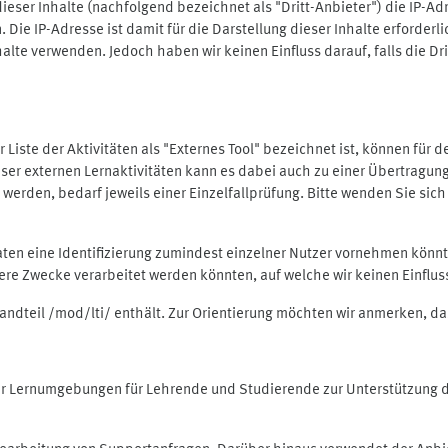
ieser Inhalte (nachfolgend bezeichnet als "Dritt-Anbieter") die IP-
. Die IP-Adresse ist damit für die Darstellung dieser Inhalte erforde
halte verwenden. Jedoch haben wir keinen Einfluss darauf, falls die Dr
 der Liste der Aktivitäten als "Externes Tool" bezeichnet ist, können für
 dieser externen Lernaktivitäten kann es dabei auch zu einer Übertra
rden, bedarf jeweils einer Einzelfallprüfung. Bitte wenden Sie sich 
Daten eine Identifizierung zumindest einzelner Nutzer vornehmen kön
dere Zwecke verarbeitet werden könnten, auf welche wir keinen Einflu
standteil /mod/lti/ enthält. Zur Orientierung möchten wir anmerken, da
tiver Lernumgebungen für Lehrende und Studierende zur Unterstützung