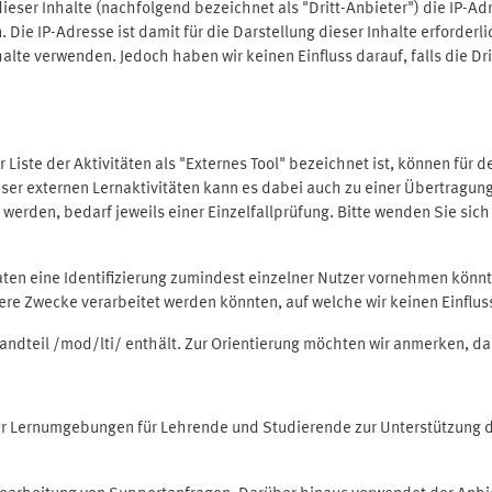
ieser Inhalte (nachfolgend bezeichnet als "Dritt-Anbieter") die IP-
. Die IP-Adresse ist damit für die Darstellung dieser Inhalte erforde
halte verwenden. Jedoch haben wir keinen Einfluss darauf, falls die Dr
 der Liste der Aktivitäten als "Externes Tool" bezeichnet ist, können für
 dieser externen Lernaktivitäten kann es dabei auch zu einer Übertra
rden, bedarf jeweils einer Einzelfallprüfung. Bitte wenden Sie sich 
Daten eine Identifizierung zumindest einzelner Nutzer vornehmen kön
dere Zwecke verarbeitet werden könnten, auf welche wir keinen Einflu
standteil /mod/lti/ enthält. Zur Orientierung möchten wir anmerken, da
tiver Lernumgebungen für Lehrende und Studierende zur Unterstützung