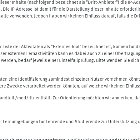
ieser Inhalte (nachfolgend bezeichnet als "Dritt-Anbieter") die IP-
. Die IP-Adresse ist damit für die Darstellung dieser Inhalte erforde
halte verwenden. Jedoch haben wir keinen Einfluss darauf, falls die Dr
 der Liste der Aktivitäten als "Externes Tool" bezeichnet ist, können für
 dieser externen Lernaktivitäten kann es dabei auch zu einer Übertra
rden, bedarf jeweils einer Einzelfallprüfung. Bitte wenden Sie sich 
Daten eine Identifizierung zumindest einzelner Nutzer vornehmen kön
dere Zwecke verarbeitet werden könnten, auf welche wir keinen Einflu
standteil /mod/lti/ enthält. Zur Orientierung möchten wir anmerken, da
tiver Lernumgebungen für Lehrende und Studierende zur Unterstützung