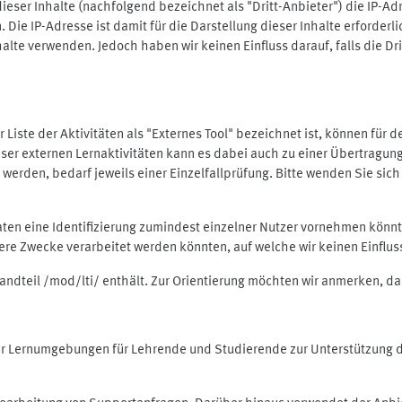
ieser Inhalte (nachfolgend bezeichnet als "Dritt-Anbieter") die IP-
. Die IP-Adresse ist damit für die Darstellung dieser Inhalte erforde
halte verwenden. Jedoch haben wir keinen Einfluss darauf, falls die Dr
 der Liste der Aktivitäten als "Externes Tool" bezeichnet ist, können für
 dieser externen Lernaktivitäten kann es dabei auch zu einer Übertra
rden, bedarf jeweils einer Einzelfallprüfung. Bitte wenden Sie sich 
Daten eine Identifizierung zumindest einzelner Nutzer vornehmen kön
dere Zwecke verarbeitet werden könnten, auf welche wir keinen Einflu
standteil /mod/lti/ enthält. Zur Orientierung möchten wir anmerken, da
tiver Lernumgebungen für Lehrende und Studierende zur Unterstützung