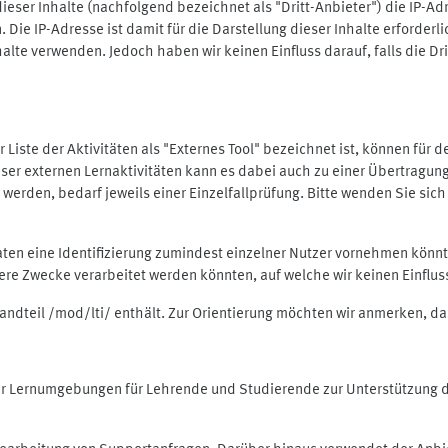
ieser Inhalte (nachfolgend bezeichnet als "Dritt-Anbieter") die IP-
. Die IP-Adresse ist damit für die Darstellung dieser Inhalte erforde
halte verwenden. Jedoch haben wir keinen Einfluss darauf, falls die Dr
 der Liste der Aktivitäten als "Externes Tool" bezeichnet ist, können für
 dieser externen Lernaktivitäten kann es dabei auch zu einer Übertra
rden, bedarf jeweils einer Einzelfallprüfung. Bitte wenden Sie sich 
Daten eine Identifizierung zumindest einzelner Nutzer vornehmen kön
dere Zwecke verarbeitet werden könnten, auf welche wir keinen Einflu
standteil /mod/lti/ enthält. Zur Orientierung möchten wir anmerken, da
tiver Lernumgebungen für Lehrende und Studierende zur Unterstützung