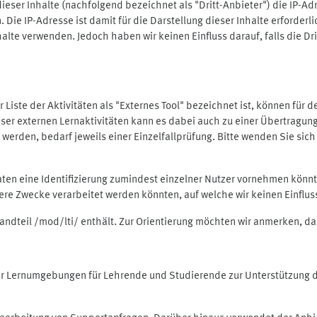
ieser Inhalte (nachfolgend bezeichnet als "Dritt-Anbieter") die IP-
. Die IP-Adresse ist damit für die Darstellung dieser Inhalte erforde
halte verwenden. Jedoch haben wir keinen Einfluss darauf, falls die Dr
 der Liste der Aktivitäten als "Externes Tool" bezeichnet ist, können für
 dieser externen Lernaktivitäten kann es dabei auch zu einer Übertra
rden, bedarf jeweils einer Einzelfallprüfung. Bitte wenden Sie sich 
Daten eine Identifizierung zumindest einzelner Nutzer vornehmen kön
dere Zwecke verarbeitet werden könnten, auf welche wir keinen Einflu
standteil /mod/lti/ enthält. Zur Orientierung möchten wir anmerken, da
tiver Lernumgebungen für Lehrende und Studierende zur Unterstützung