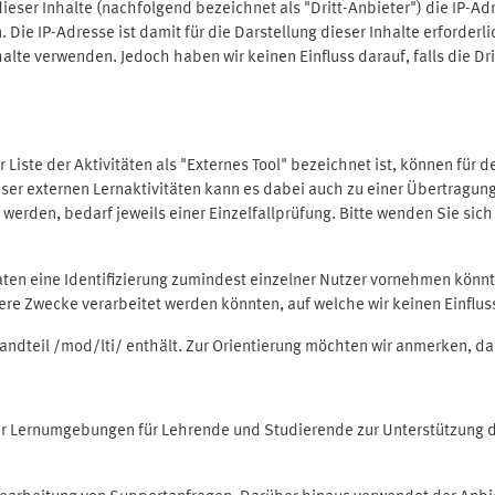
ieser Inhalte (nachfolgend bezeichnet als "Dritt-Anbieter") die IP-
. Die IP-Adresse ist damit für die Darstellung dieser Inhalte erforde
halte verwenden. Jedoch haben wir keinen Einfluss darauf, falls die Dr
 der Liste der Aktivitäten als "Externes Tool" bezeichnet ist, können für
 dieser externen Lernaktivitäten kann es dabei auch zu einer Übertra
rden, bedarf jeweils einer Einzelfallprüfung. Bitte wenden Sie sich 
Daten eine Identifizierung zumindest einzelner Nutzer vornehmen kön
dere Zwecke verarbeitet werden könnten, auf welche wir keinen Einflu
standteil /mod/lti/ enthält. Zur Orientierung möchten wir anmerken, da
tiver Lernumgebungen für Lehrende und Studierende zur Unterstützung