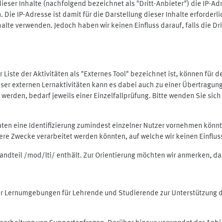
ieser Inhalte (nachfolgend bezeichnet als "Dritt-Anbieter") die IP-
. Die IP-Adresse ist damit für die Darstellung dieser Inhalte erforde
halte verwenden. Jedoch haben wir keinen Einfluss darauf, falls die Dr
 der Liste der Aktivitäten als "Externes Tool" bezeichnet ist, können für
 dieser externen Lernaktivitäten kann es dabei auch zu einer Übertra
rden, bedarf jeweils einer Einzelfallprüfung. Bitte wenden Sie sich 
Daten eine Identifizierung zumindest einzelner Nutzer vornehmen kön
dere Zwecke verarbeitet werden könnten, auf welche wir keinen Einflu
standteil /mod/lti/ enthält. Zur Orientierung möchten wir anmerken, da
tiver Lernumgebungen für Lehrende und Studierende zur Unterstützung