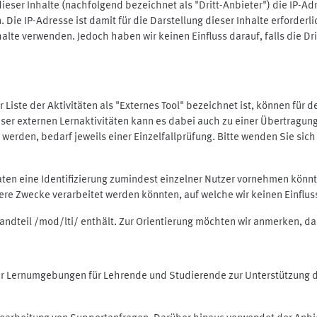
ieser Inhalte (nachfolgend bezeichnet als "Dritt-Anbieter") die IP-
. Die IP-Adresse ist damit für die Darstellung dieser Inhalte erforde
halte verwenden. Jedoch haben wir keinen Einfluss darauf, falls die Dr
 der Liste der Aktivitäten als "Externes Tool" bezeichnet ist, können für
 dieser externen Lernaktivitäten kann es dabei auch zu einer Übertra
rden, bedarf jeweils einer Einzelfallprüfung. Bitte wenden Sie sich 
Daten eine Identifizierung zumindest einzelner Nutzer vornehmen kön
dere Zwecke verarbeitet werden könnten, auf welche wir keinen Einflu
standteil /mod/lti/ enthält. Zur Orientierung möchten wir anmerken, da
tiver Lernumgebungen für Lehrende und Studierende zur Unterstützung