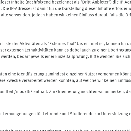
ieser Inhalte (nachfolgend bezeichnet als "Dritt-Anbieter") die IP-
. Die IP-Adresse ist damit für die Darstellung dieser Inhalte erforde
halte verwenden. Jedoch haben wir keinen Einfluss darauf, falls die Dr
 der Liste der Aktivitäten als "Externes Tool" bezeichnet ist, können für
 dieser externen Lernaktivitäten kann es dabei auch zu einer Übertra
rden, bedarf jeweils einer Einzelfallprüfung. Bitte wenden Sie sich 
Daten eine Identifizierung zumindest einzelner Nutzer vornehmen kön
dere Zwecke verarbeitet werden könnten, auf welche wir keinen Einflu
standteil /mod/lti/ enthält. Zur Orientierung möchten wir anmerken, da
tiver Lernumgebungen für Lehrende und Studierende zur Unterstützung