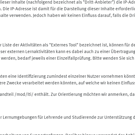
ieser Inhalte (nachfolgend bezeichnet als "Dritt-Anbieter") die IP-
. Die IP-Adresse ist damit für die Darstellung dieser Inhalte erforde
halte verwenden. Jedoch haben wir keinen Einfluss darauf, falls die Dr
 der Liste der Aktivitäten als "Externes Tool" bezeichnet ist, können für
 dieser externen Lernaktivitäten kann es dabei auch zu einer Übertra
rden, bedarf jeweils einer Einzelfallprüfung. Bitte wenden Sie sich 
Daten eine Identifizierung zumindest einzelner Nutzer vornehmen kön
dere Zwecke verarbeitet werden könnten, auf welche wir keinen Einflu
standteil /mod/lti/ enthält. Zur Orientierung möchten wir anmerken, da
tiver Lernumgebungen für Lehrende und Studierende zur Unterstützung