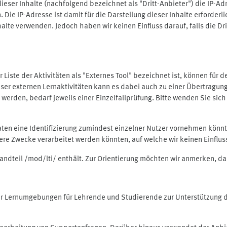
ieser Inhalte (nachfolgend bezeichnet als "Dritt-Anbieter") die IP-
. Die IP-Adresse ist damit für die Darstellung dieser Inhalte erforde
halte verwenden. Jedoch haben wir keinen Einfluss darauf, falls die Dr
 der Liste der Aktivitäten als "Externes Tool" bezeichnet ist, können für
 dieser externen Lernaktivitäten kann es dabei auch zu einer Übertra
rden, bedarf jeweils einer Einzelfallprüfung. Bitte wenden Sie sich 
Daten eine Identifizierung zumindest einzelner Nutzer vornehmen kön
dere Zwecke verarbeitet werden könnten, auf welche wir keinen Einflu
standteil /mod/lti/ enthält. Zur Orientierung möchten wir anmerken, da
tiver Lernumgebungen für Lehrende und Studierende zur Unterstützung