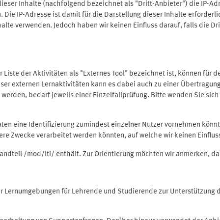
ieser Inhalte (nachfolgend bezeichnet als "Dritt-Anbieter") die IP-
. Die IP-Adresse ist damit für die Darstellung dieser Inhalte erforde
halte verwenden. Jedoch haben wir keinen Einfluss darauf, falls die Dr
 der Liste der Aktivitäten als "Externes Tool" bezeichnet ist, können für
 dieser externen Lernaktivitäten kann es dabei auch zu einer Übertra
rden, bedarf jeweils einer Einzelfallprüfung. Bitte wenden Sie sich 
Daten eine Identifizierung zumindest einzelner Nutzer vornehmen kön
dere Zwecke verarbeitet werden könnten, auf welche wir keinen Einflu
standteil /mod/lti/ enthält. Zur Orientierung möchten wir anmerken, da
tiver Lernumgebungen für Lehrende und Studierende zur Unterstützung